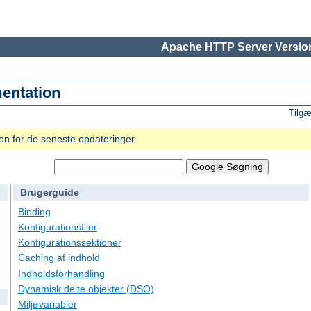
Apache HTTP Server Version
entation
Tilgæ
n for de seneste opdateringer.
Brugerguide
Binding
Konfigurationsfiler
Konfigurationssektioner
Caching af indhold
Indholdsforhandling
Dynamisk delte objekter (DSO)
Miljøvariabler