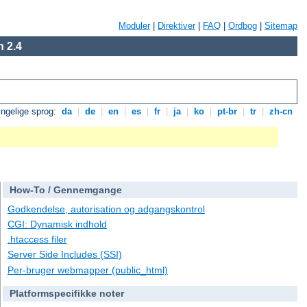
Moduler
|
Direktiver
|
FAQ
|
Ordbog
|
Sitemap
 2.4
ngelige sprog:
da
|
de
|
en
|
es
|
fr
|
ja
|
ko
|
pt-br
|
tr
|
zh-cn
How-To / Gennemgange
Godkendelse, autorisation og adgangskontrol
CGI: Dynamisk indhold
.htaccess filer
Server Side Includes (SSI)
Per-bruger webmapper (public_html)
Platformspecifikke noter